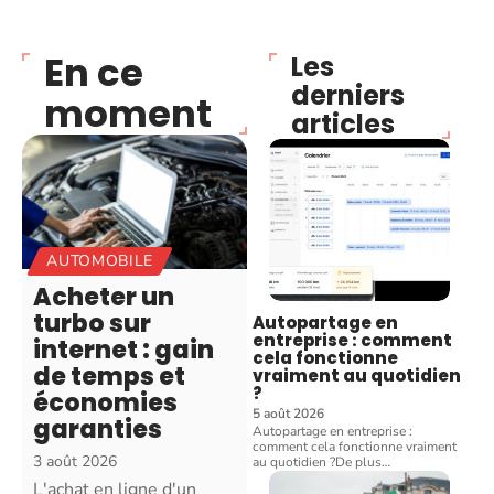
En ce
Les
derniers
moment
articles
AUTOMOBILE
Acheter un
turbo sur
Autopartage en
entreprise : comment
internet : gain
cela fonctionne
de temps et
vraiment au quotidien
?
économies
5 août 2026
garanties
Autopartage en entreprise :
comment cela fonctionne vraiment
3 août 2026
au quotidien ?De plus
…
L'achat en ligne d'un