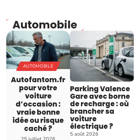
Automobile
AUTOMOBILE
Autofantom.fr
pour votre
Parking Valence
voiture
Gare avec borne
de recharge : où
d’occasion :
brancher sa
vraie bonne
voiture
idée ou risque
électrique ?
caché ?
5 août 2026
25 juillet 2026