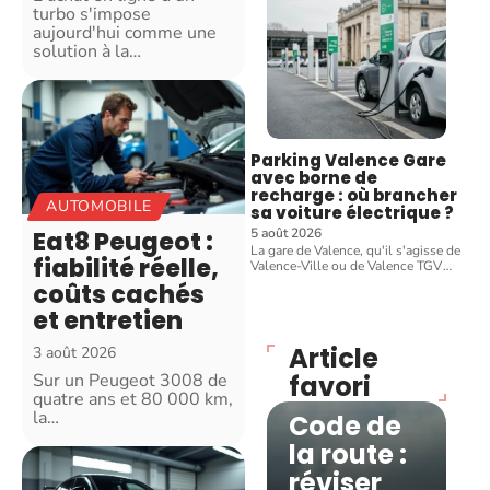
turbo s'impose
aujourd'hui comme une
solution à la
…
Parking Valence Gare
avec borne de
recharge : où brancher
AUTOMOBILE
sa voiture électrique ?
5 août 2026
Eat8 Peugeot :
La gare de Valence, qu'il s'agisse de
fiabilité réelle,
Valence-Ville ou de Valence TGV
…
coûts cachés
et entretien
Article
3 août 2026
Sur un Peugeot 3008 de
favori
MOBILITÉ
quatre ans et 80 000 km,
la
…
Code de
la route :
réviser