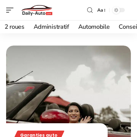
Aa
2 roues
Administratif
Automobile
Consei
Garanties auto