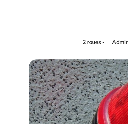
2 roues
Admini