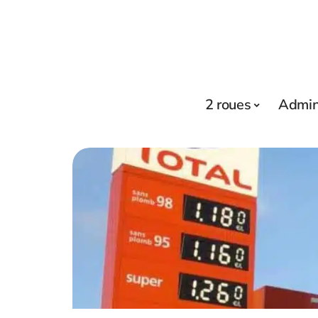
2 roues
Admini