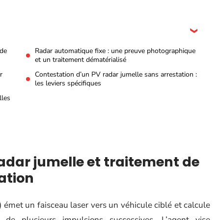
 de
Radar automatique fixe : une preuve photographique
et un traitement dématérialisé
r
Contestation d’un PV radar jumelle sans arrestation :
les leviers spécifiques
lles
dar jumelle et traitement de
tation
 émet un faisceau laser vers un véhicule ciblé et calcule
de plusieurs impulsions successives. L’agent vise