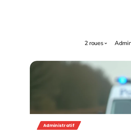
2 roues
Admini
Administratif