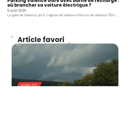
Parking Valence Gare avec borne de recharge :
où brancher sa voiture électrique ?
5 août 2026
La gare de Valence, qu'il s'agisse de Valence-Ville ou de Valence TGV
…
Article favori
MOBILITÉ
Code de la route : réviser
facilement pour
augmenter ses chances
de réussite !
11 mars 2026