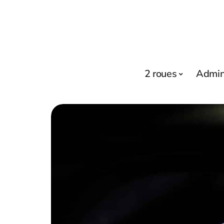
2 roues
Admini