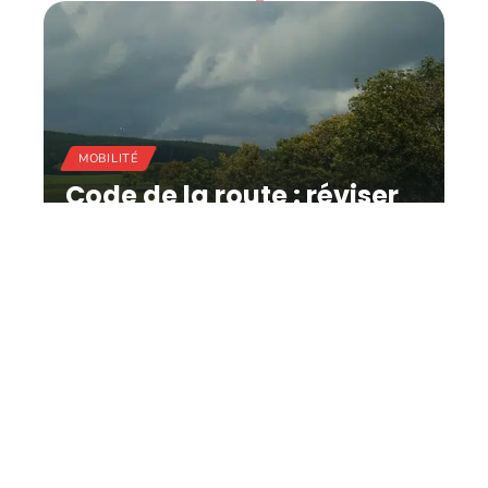
MOBILITÉ
Code de la route : réviser
facilement pour
augmenter ses chances
de réussite !
11 mars 2026
Contact
Mentions Légales
Sitemap
© 2025 | daily-auto.com