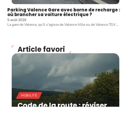
Parking Valence Gare avec borne de recharge :
où brancher sa voiture électrique ?
5 août 2026
La gare de Valence, qu'il s'agisse de Valence-Ville ou de Valence TGV
…
Article favori
MOBILITÉ
Code de la route : réviser
facilement pour
augmenter ses chances
de réussite !