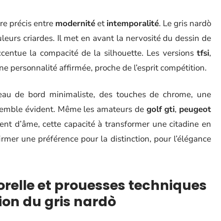
bre précis entre
modernité
et
intemporalité
. Le gris nardò
ouleurs criardes. Il met en avant la nervosité du dessin de
ccentue la compacité de la silhouette. Les versions
tfsi
,
ne personnalité affirmée, proche de l’esprit compétition.
leau de bord minimaliste, des touches de chrome, une
emble évident. Même les amateurs de
golf gti
,
peugeot
nt d’âme, cette capacité à transformer une citadine en
ffirmer une préférence pour la distinction, pour l’élégance
relle et prouesses techniques
tion du gris nardò