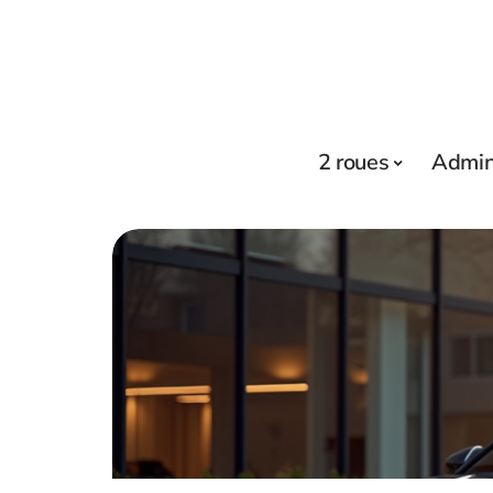
2 roues
Admini