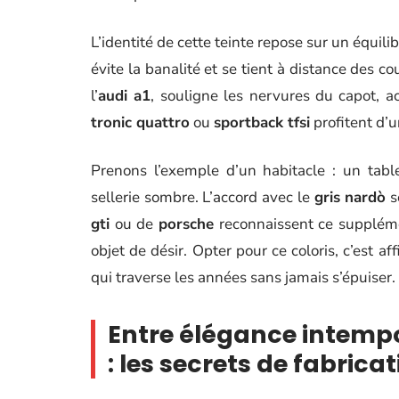
L’identité de cette teinte repose sur un équili
évite la banalité et se tient à distance des c
l’
audi a1
, souligne les nervures du capot, a
tronic quattro
ou
sportback tfsi
profitent d’u
Prenons l’exemple d’un habitacle : un tab
sellerie sombre. L’accord avec le
gris nardò
s
gti
ou de
porsche
reconnaissent ce suppléme
objet de désir. Opter pour ce coloris, c’est a
qui traverse les années sans jamais s’épuiser.
Entre élégance intempo
: les secrets de fabrica