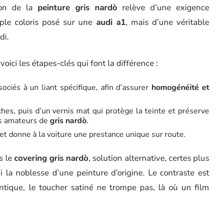
tion de la
peinture gris nardò
relève d’une exigence
mple coloris posé sur une
audi a1
, mais d’une véritable
di.
voici les étapes-clés qui font la différence :
ociés à un liant spécifique, afin d’assurer
homogénéité et
hes, puis d’un vernis mat qui protège la teinte et préserve
es amateurs de
gris nardò
.
 et donne à la voiture une prestance unique sur route.
s le
covering gris nardò
, solution alternative, certes plus
ni la noblesse d’une peinture d’origine. Le contraste est
tique, le toucher satiné ne trompe pas, là où un film