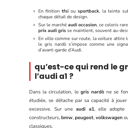
En finition
tfsi
ou
sportback
, la teinte s
chaque détail de design.
Sur le marché
audi occasion
, ce coloris rar
prix audi gris
se maintient, souvent au-dess
En ville comme sur route, la voiture attire 
le gris nardò s’impose comme une signa
d’avant-garde d’Audi.
qu’est-ce qui rend le g
l’audi a1 ?
Dans la circulation, le
gris nardò
ne se fond
étudiée, se détache par sa capacité à jouer
excessive. Sur une
audi a1
, elle adopte
constructeurs,
bmw
,
peugeot
,
volkswagen
o
classiques.