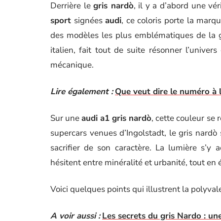
Derrière le
gris nardò
, il y a d’abord une v
sport
signées
audi
, ce coloris porte la mar
des modèles les plus emblématiques de la 
italien, fait tout de suite résonner l’univer
mécanique.
Lire également :
Que veut dire le numéro à l
Sur une
audi a1 gris nardò
, cette couleur s
supercars venues d’Ingolstadt, le gris nardò 
sacrifier de son caractère. La lumière s’y 
hésitent entre minéralité et urbanité, tout en 
Voici quelques points qui illustrent la polyval
A voir aussi :
Les secrets du gris Nardo : une