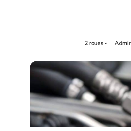
2 roues
Admini