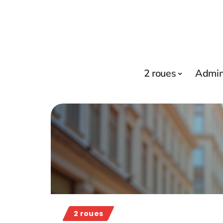
2 roues
Admini
2 roues