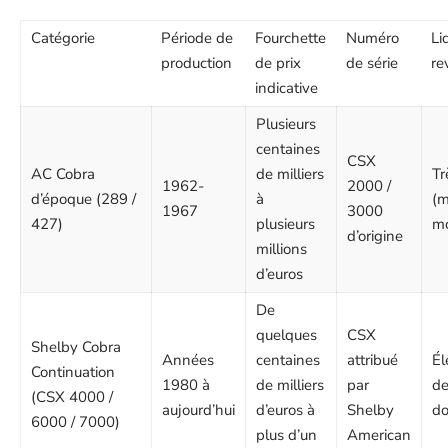
Catégorie
Période de
Fourchette
Numéro
Li
production
de prix
de série
re
indicative
Plusieurs
centaines
CSX
AC Cobra
de milliers
Tr
1962-
2000 /
d’époque (289 /
à
(m
1967
3000
427)
plusieurs
mo
d’origine
millions
d’euros
De
quelques
CSX
Shelby Cobra
Années
centaines
attribué
Él
Continuation
1980 à
de milliers
par
de
(CSX 4000 /
aujourd’hui
d’euros à
Shelby
d
6000 / 7000)
plus d’un
American