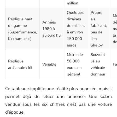
million
Quelques
Propre
M
Réplique haut
dizaines
au
Années
dé
de gamme
de milliers
fabricant,
1980 à
ma
(Superformance,
à environ
pas de
aujourd’hui
la
Kirkham, etc.)
150 000
lien
do
euros
Shelby
Moins de
Souvent
Réplique
50 000
lié au
Variable
Fa
artisanale / kit
euros en
véhicule
général
donneur
Ce tableau simplifie une réalité plus nuancée, mais il
permet déjà de situer une annonce. Une Cobra
vendue sous les six chiffres n’est pas une voiture
d’époque.