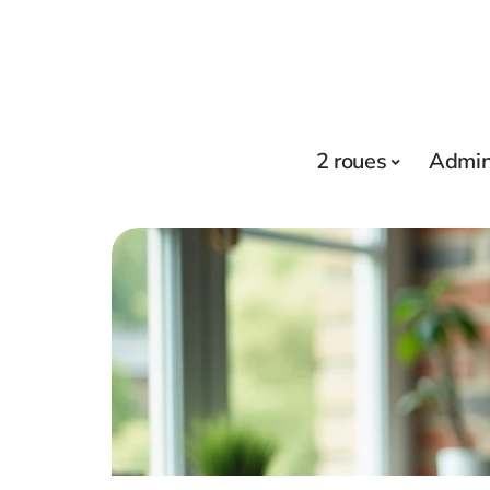
2 roues
Admini