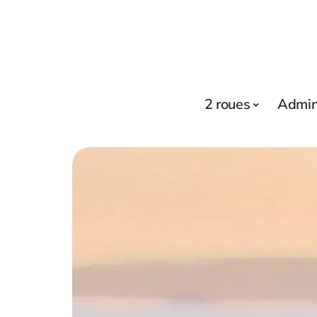
2 roues
Admini